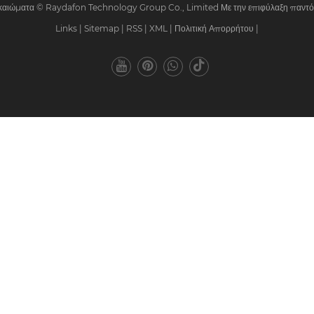
ικαιώματα © Raydafon Technology Group Co., Limited Με την επιφύλαξη παντός
Links
|
Sitemap
|
RSS
|
XML
|
Πολιτική Απορρήτου
|