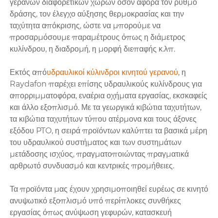
γερανών διαφορετικών χωρών όσον αφορά τον ρυθμό
δράσης, τον έλεγχο αύξησης θερμοκρασίας και την
ταχύτητα απόκρισης, ώστε να μπορούμε να
προσαρμόσουμε παραμέτρους όπως η διάμετρος
κυλίνδρου, η διαδρομή, η μορφή διεπαφής κ.λπ.
Εκτός από
υδραυλικοί κύλινδροι κινητού γερανού
, η
Raydafon παρέχει επίσης υδραυλικούς κυλίνδρους για
απορριμματοφόρα, εναέρια οχήματα εργασίας, εκσκαφείς
και άλλο εξοπλισμό. Με τα γεωργικά κιβώτια ταχυτήτων,
τα κιβώτια ταχυτήτων τύπου ατέρμονα και τους άξονες
εξόδου PTO, η σειρά προϊόντων καλύπτει τα βασικά μέρη
του υδραυλικού συστήματος και των συστημάτων
μετάδοσης ισχύος, πραγματοποιώντας πραγματικά
αρθρωτό συνδυασμό και κεντρικές προμήθειες.
Τα προϊόντα μας έχουν χρησιμοποιηθεί ευρέως σε κινητό
ανυψωτικό εξοπλισμό υπό περίπλοκες συνθήκες
εργασίας όπως ανύψωση γεφυρών, κατασκευή