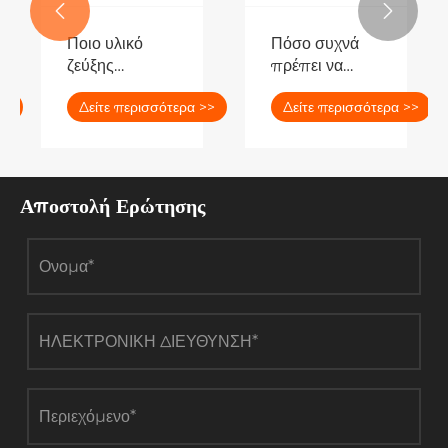


Ποιο υλικό
Πόσο συχνά
ζεύξης
πρέπει να
γραναζιών έχει
συντηρείται
>>
Δείτε περισσότερα >>
Δείτε περισσότερα >>
καλύτερη
ένας
απόδοση σε
σύνδεσμος
σκληρά
ταχυτήτων;
περιβάλλοντα;
Αποστολή Ερώτησης