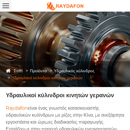
Σπίτι
Προϊόντα
Υδραυλικός κύλινδρος
Υδραυλικοί κύλινδροι κινητών γερανών
Υδραυλικοί κύλινδροι κινητών γερανών
Raydafon
είναι ένας γνωστός κατασκευαστής
υδραυλικών κυλίνδρων με ρίζες στην Κίνα, με ανεξάρτητα
εργοστάσια και ώριμες διαδικασίες παραγωγής.
Εστιάζουμε στην παροχή υδραυλικών ενεργοποιητών,