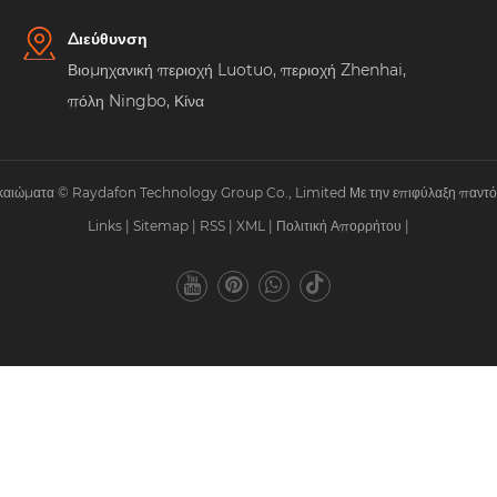
Διεύθυνση
Βιομηχανική περιοχή Luotuo, περιοχή Zhenhai,
πόλη Ningbo, Κίνα
ικαιώματα © Raydafon Technology Group Co., Limited Με την επιφύλαξη παντός
Links
|
Sitemap
|
RSS
|
XML
|
Πολιτική Απορρήτου
|