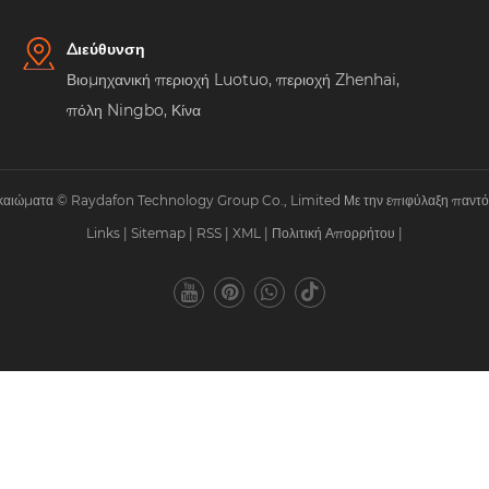
Διεύθυνση
Βιομηχανική περιοχή Luotuo, περιοχή Zhenhai,
πόλη Ningbo, Κίνα
ικαιώματα © Raydafon Technology Group Co., Limited Με την επιφύλαξη παντός
Links
|
Sitemap
|
RSS
|
XML
|
Πολιτική Απορρήτου
|