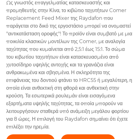
Ως γνωστός επαγγελματίας κατασκευαστής και
προμηθευτής στην Κίνα, το κιβώτιο ταχυτήτων Comer
Replacement Feed Mixer της Raydafon που
παράγεται στο δικό της εργοστάσιο μπορεί να ονομαστεί
"αντικατάσταση οροφής"! Το προϊόν είναι συμβατό με μια
ποικιλία κλασικών μοντέλων της Comer, με αναλογία
ταχύτητας που κυμαίνεται από 2,5:1 έως 15:1. Το σώμα
του κιβωτίου ταχυτήτων είναι κατασκευασμένο από
χυτοσίδηρο υψηλής αντοχής και τα γρανάζια είναι
ανθρακωμένα και σβησμένα. Η σκληρότητα της
επιφάνειας του δοντιού φτάνει το HRC55 ή μεγαλύτερη, η
οποία είναι ανθεκτική στη φθορά και ανθεκτική στην
κρούση. Τα εσωτερικά ρουλεμάν είναι εισαγόμενα
εξαρτήματα υψηλής ταχύτητας, τα οποία μπορούν να
λειτουργήσουν σταθερά υπό ανάμειξη μεγάλου φορτίου
για 8 ώρες. Η επιλογή του Raydafon σημαίνει ότι έχετε
επιλέξει την ηρεμία.