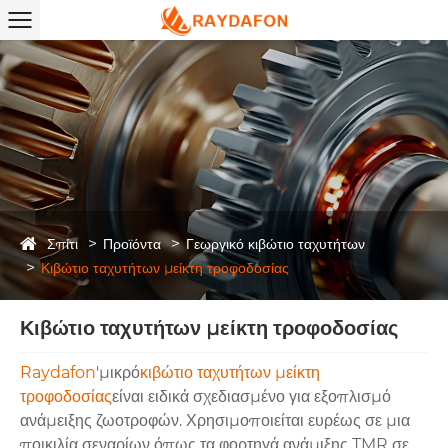
Σπίτι
Προϊόντα
Γεωργικό κιβώτιο ταχυτήτων
Κιβώτιο ταχυτήτων μείκτη τροφοδοσίας
Κιβώτιο ταχυτήτων μείκτη τροφοδοσίας
Raydafon
'μικρό
κιβώτιο ταχυτήτων μείκτη
τροφοδοσίας
είναι ειδικά σχεδιασμένο για εξοπλισμό
ανάμειξης ζωοτροφών. Χρησιμοποιείται ευρέως σε μια
ποικιλία σεναρίων όπως τα φορτηγά ανάμιξης TMR σε