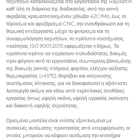
ταχυτήτων κατασκευάζεται στο εργοστάσιο της Raydafon
καθ' όλη τη διάρκεια της διαδικασίας: από την κοπή
ακριβείας κραματοποιημένου χάλυβα 42CrMo, έως το
τόρνισμα και φρεζάρισμα CNC, την ενανθράκωση και τη
θερμική επεξεργασία, μέχρι το φινίρισμα και τη
συναρμολόγηση ταχυτήτων, το πρότυπο συστήματος
ποιότητας ISO 9001:2015 εφαρμόζεται πλήρως. Τα
προϊόντα πρέπει να περάσουν πολυδιάστατες δοκιμές
πριν φύγουν από το εργοστάσιο, συμπεριλαμβανομένης
της δοκιμής ροπής πλήρους φορτίου, ελέγχου αύξησης
θερμοκρασίας (≤45℃), θορύβου και ανίχνευσης
συστήματος λίπανσης, για να διασφαλιστεί η αξιόπιστη
λειτουργία ακόμη και κάτω από περίπλοκες συνθήκες
εργασίας όπως υψηλή σκόνη, υψηλή υγρασία, εκκίνηση
και διακοπή υψηλής συχνότητας.
Ορισμένα μοντέλα είναι επίσης εξοπλισμένα με
συσκευές αυτόματης προστασίας από υπερφόρτωση, οι
οποίες μπορούν να κόψουν αυτόματα την κινητήρια