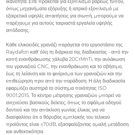
ικανότητα. Είτε πρόκειται για εξοπλισμό βαρέως τύπου,
όπως μηχανήματα εξόρυξης ή ιατρικό εξοπλισμό με
εξαιρετικά υψηλές απαιτήσεις για σιωπή, μπορούμε να
παρέχουμε για αυτούς ταιριαστά εργαλεία υψηλής
απόδοσης.
Κάθε ελικοειδές γρανάζι παράγεται στο εργοστάσιο της
Raydafon καθ' όλη τη διάρκεια της διαδικασίας - από την
κοπή ενανθράκωσης χάλυβα 20CrMnTi, την αυλάκωση
του γραναζιού CNC, την ενανθράκωση και το σβήσιμο,
έως τη λείανση και το φινίρισμα των γραναζιών και την
επιθεώρηση πριν από την παράδοση. Η όλη διαδικασία
εφαρμόζει αυστηρά το σύστημα ποιότητας ISO
9001:2015. Το κέντρο μέτρησης γραναζιών μπορεί να
ανιχνεύσει βασικούς δείκτες, όπως το σφάλμα οδηγού
δοντιού και την απόκλιση γωνίας έλικας για να
διασφαλίσει ότι ο θόρυβος εμπλοκής του τελικού
προϊόντος είναι ≤70dB, εξασφαλίζοντας ομαλή μετάδοση
και ανθεκτικότητα.