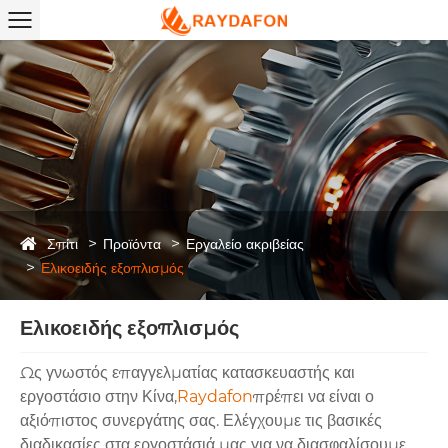
Σπίτι
Προϊόντα
Εργαλείο ακριβείας
Ελικοειδής εξοπλισμός
Ελικοειδής εξοπλισμός
Ως γνωστός επαγγελματίας κατασκευαστής και
εργοστάσιο στην Κίνα,
Raydafon
πρέπει να είναι ο
αξιόπιστος συνεργάτης σας. Ελέγχουμε τις βασικές
διαδικασίες στα εργοστάσιά μας για να διασφαλίσουμε