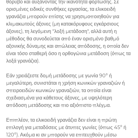
θόρυβο και αυξάνοντας την ικανότητα φόρτωσης. Σε
ορισμένες ειδικές συνθήκες εργασίας, τα ελικοειδή
γρανάζια μπορούν επίσης να χρησιμοποιηθούν για
κλιμακωτούς άξονες (μη κατακόρυφους εγκάρσιους
άξονες), τη λεγόμενη "λοξή μετάδοση", αλλά αυτή η
μέθοδος θα συνοδεύεται από έναν ορισμένο βαθμό
αξονικής δύναμης και απώλειας απόδοσης, η οποία δεν
είναι τόσο σταθερή όσο η ορθογώνια μετάδοση (όπως τα
λοξά γρανάζια).
Εάν χρειάζεστε δομή μετάδοσης με γωνία 90° ή
μεγαλύτερη, συνιστάται η χρήση κωνικών γραναζιών ή
σπειροειδών κωνικών γραναζιών, τα οποία είναι
σχεδιασμένα για κάθετους άξονες, με υψηλότερη
απόδοση μετάδοσης και πιο αξιόπιστο πλέγμα.
Επιπλέον, τα ελικοειδή γρανάζια δεν είναι η πρώτη
επιλογή για μεταδόσεις με άτυπες γωνίες (όπως 45° ή
120°). Ακόμα κι αν μπορούν να επιτευχθούν μέσω