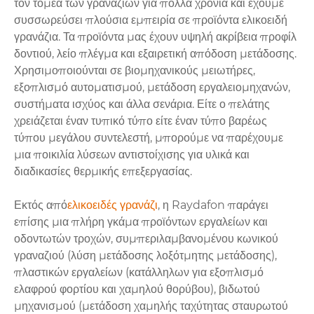
τον τομέα των γραναζιών για πολλά χρόνια και έχουμε
συσσωρεύσει πλούσια εμπειρία σε προϊόντα ελικοειδή
γρανάζια. Τα προϊόντα μας έχουν υψηλή ακρίβεια προφίλ
δοντιού, λείο πλέγμα και εξαιρετική απόδοση μετάδοσης.
Χρησιμοποιούνται σε βιομηχανικούς μειωτήρες,
εξοπλισμό αυτοματισμού, μετάδοση εργαλειομηχανών,
συστήματα ισχύος και άλλα σενάρια. Είτε ο πελάτης
χρειάζεται έναν τυπικό τύπο είτε έναν τύπο βαρέως
τύπου μεγάλου συντελεστή, μπορούμε να παρέχουμε
μια ποικιλία λύσεων αντιστοίχισης για υλικά και
διαδικασίες θερμικής επεξεργασίας.
Εκτός από
ελικοειδές γρανάζι
, η Raydafon παράγει
επίσης μια πλήρη γκάμα προϊόντων εργαλείων και
οδοντωτών τροχών, συμπεριλαμβανομένου κωνικού
γραναζιού (λύση μετάδοσης λοξότμητης μετάδοσης),
πλαστικών εργαλείων (κατάλληλων για εξοπλισμό
ελαφρού φορτίου και χαμηλού θορύβου), βιδωτού
μηχανισμού (μετάδοση χαμηλής ταχύτητας σταυρωτού