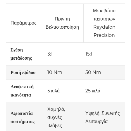
Με κιβώτιο
Πριν τη
ταχυτήτων
Παράμετρος
Βελτιστοποίηση
Raydafon
Precision
Σχέση
3:1
15:1
μετάδοσης
10 Nm
50 Nm
Ροπή εξόδου
Ανυψωτική
5 κιλά
25 κιλά
ικανότητα
Χαμηλό,
Υψηλή, Συνεπής
Αξιοπιστία
συχνές
Λειτουργία
συστήματος
βλάβες