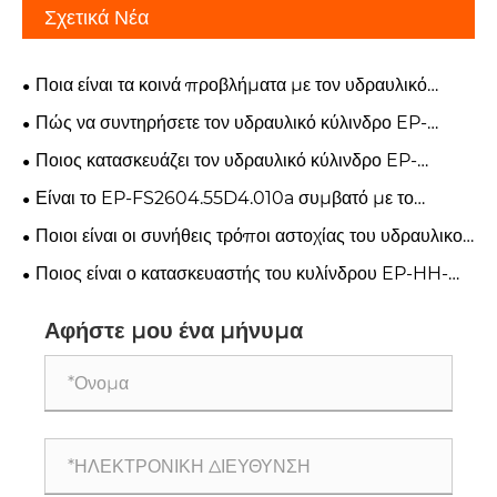
Σχετικά Νέα
Ποια είναι τα κοινά προβλήματα με τον υδραυλικό
κύλινδρο ανύψωσης EP-FT800.55A.012;
Πώς να συντηρήσετε τον υδραυλικό κύλινδρο EP-
TF1004.55.8;
Ποιος κατασκευάζει τον υδραυλικό κύλινδρο EP-
TC04.55JD.010;
Είναι το EP-FS2604.55D4.010a συμβατό με το
περονοφόρο μου;
Ποιοι είναι οι συνήθεις τρόποι αστοχίας του υδραυλικού
κυλίνδρου EP-HH-YG45*220-V90;
Ποιος είναι ο κατασκευαστής του κυλίνδρου EP-HH-
YG45*220;
Αφήστε μου ένα μήνυμα