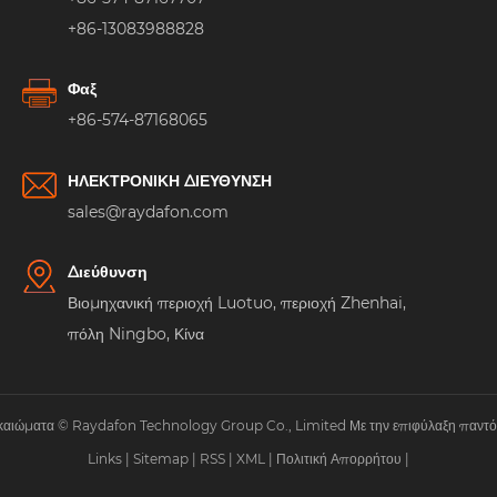
+86-13083988828
Φαξ
+86-574-87168065
ΗΛΕΚΤΡΟΝΙΚΗ ΔΙΕΥΘΥΝΣΗ
sales@raydafon.com
Διεύθυνση
Βιομηχανική περιοχή Luotuo, περιοχή Zhenhai,
πόλη Ningbo, Κίνα
ικαιώματα © Raydafon Technology Group Co., Limited Με την επιφύλαξη παντός
Links
|
Sitemap
|
RSS
|
XML
|
Πολιτική Απορρήτου
|