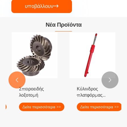
υποβάλλουν

Νέα Προϊόντα


Σπειροειδής
Κύλινδρος
λοξοτομή
πλατφόρμας
5
κοπής
τερα >>
Δείτε περισσότερα >>
Δείτε περισσότερα >
υδραυλικού
κυλίνδρου EP-
YD40-270
Harvester