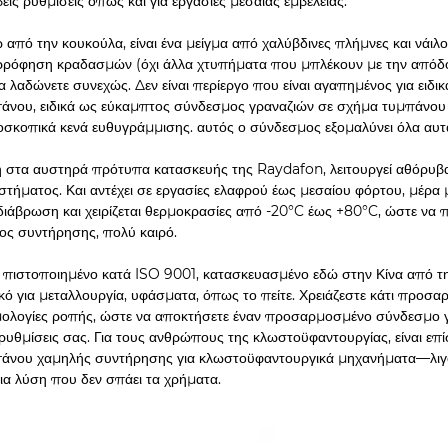
βείς ρυθμίσεις όπως και για εργασίες μεσαίας εμβέλειας.
 από την κουκούλα, είναι ένα μείγμα από χαλύβδινες πλήμνες και νάι
ρόφηση κραδασμών (όχι άλλα χτυπήματα που μπλέκουν με την απόδο
να λαδώνετε συνεχώς. Δεν είναι περίεργο που είναι αγαπημένος για ει
άνου, ειδικά ως εύκαμπτος σύνδεσμος γραναζιών σε σχήμα τυμπάνου για
οσκοπικά κενά ευθυγράμμισης. αυτός ο σύνδεσμος εξομαλύνει όλα αυτά
 στα αυστηρά πρότυπα κατασκευής της Raydafon, λειτουργεί αθόρυβ
στήματος. Και αντέχει σε εργασίες ελαφρού έως μεσαίου φόρτου, μέρα μ
διάβρωση και χειρίζεται θερμοκρασίες από -20°C έως +80°C, ώστε να π
ος συντήρησης, πολύ καιρό.
ι πιστοποιημένο κατά ISO 9001, κατασκευασμένο εδώ στην Κίνα από τ
ικό για μεταλλουργία, υφάσματα, όπως το πείτε. Χρειάζεστε κάτι προ
ολογίες ροπής, ώστε να αποκτήσετε έναν προσαρμοσμένο σύνδεσμο γ
 ρυθμίσεις σας. Για τους ανθρώπους της κλωστοϋφαντουργίας, είναι ε
άνου χαμηλής συντήρησης για κλωστοϋφαντουργικά μηχανήματα—λιγότ
μια λύση που δεν σπάει τα χρήματα.