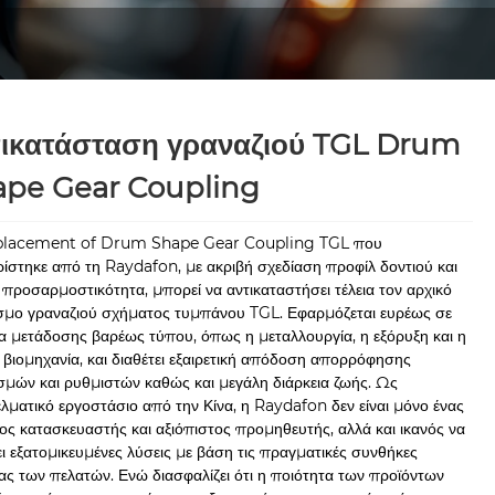
ικατάσταση γραναζιού TGL Drum
ape Gear Coupling
placement of Drum Shape Gear Coupling TGL που
ίστηκε από τη Raydafon, με ακριβή σχεδίαση προφίλ δοντιού και
προσαρμοστικότητα, μπορεί να αντικαταστήσει τέλεια τον αρχικό
μο γραναζιού σχήματος τυμπάνου TGL. Εφαρμόζεται ευρέως σε
α μετάδοσης βαρέως τύπου, όπως η μεταλλουργία, η εξόρυξη και η
 βιομηχανία, και διαθέτει εξαιρετική απόδοση απορρόφησης
μών και ρυθμιστών καθώς και μεγάλη διάρκεια ζωής. Ως
λματικό εργοστάσιο από την Κίνα, η Raydafon δεν είναι μόνο ένας
ος κατασκευαστής και αξιόπιστος προμηθευτής, αλλά και ικανός να
ι εξατομικευμένες λύσεις με βάση τις πραγματικές συνθήκες
ας των πελατών. Ενώ διασφαλίζει ότι η ποιότητα των προϊόντων