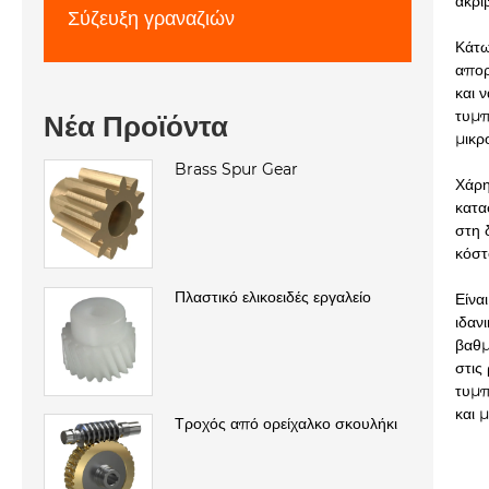
ακρι
Σύζευξη γραναζιών
Κάτω
απορ
και 
τυμπ
Νέα Προϊόντα
μικρ
Brass Spur Gear
Χάρη
κατα
στη 
κόστ
Πλαστικό ελικοειδές εργαλείο
Είνα
ιδαν
βαθμ
στις
τυμπ
και 
Τροχός από ορείχαλκο σκουλήκι