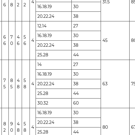
4
31.5
8
6
8
2
2
16.18.19
30
20.22.24
38
12.14
27
16.18.19
30
6
7
4
5
4
45
8
6
0
6
6
20.22.24
38
25.28
44
14
27
16.18.19
30
7
8
4
5
4
20.22.24
38
63
7
5
5
8
8
25.28
44
30.32
60
16.18.19
30
20.22.24
38
8
9
4
5
4
80
6
2
0
8
8
25.28
44