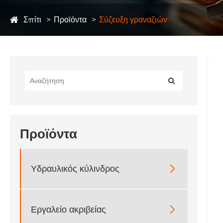
Σπίτι
Προϊόντα
Σύζευξη γραναζιών
Προϊόντα
Υδραυλικός κύλινδρος

Εργαλείο ακριβείας
