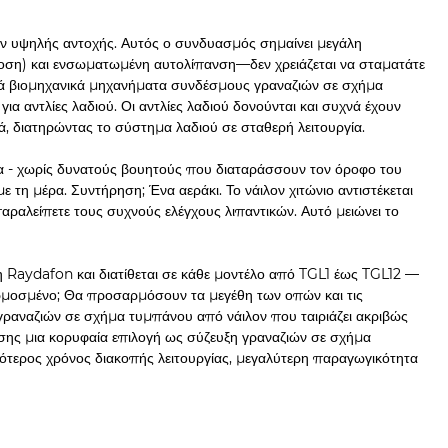
λον υψηλής αντοχής. Αυτός ο συνδυασμός σημαίνει μεγάλη
ση) και ενσωματωμένη αυτολίπανση—δεν χρειάζεται να σταματάτε
δικά βιομηχανικά μηχανήματα συνδέσμους γραναζιών σε σχήμα
 αντλίες λαδιού. Οι αντλίες λαδιού δονούνται και συχνά έχουν
, διατηρώντας το σύστημα λαδιού σε σταθερή λειτουργία.
α - χωρίς δυνατούς βουητούς που διαταράσσουν τον όροφο του
ε τη μέρα. Συντήρηση; Ένα αεράκι. Το νάιλον χιτώνιο αντιστέκεται
αραλείπετε τους συχνούς ελέγχους λιπαντικών. Αυτό μειώνει το
η Raydafon και διατίθεται σε κάθε μοντέλο από TGL1 έως TGL12 —
σαρμοσμένο; Θα προσαρμόσουν τα μεγέθη των οπών και τις
ραναζιών σε σχήμα τυμπάνου από νάιλον που ταιριάζει ακριβώς
πίσης μια κορυφαία επιλογή ως σύζευξη γραναζιών σε σχήμα
ερος χρόνος διακοπής λειτουργίας, μεγαλύτερη παραγωγικότητα