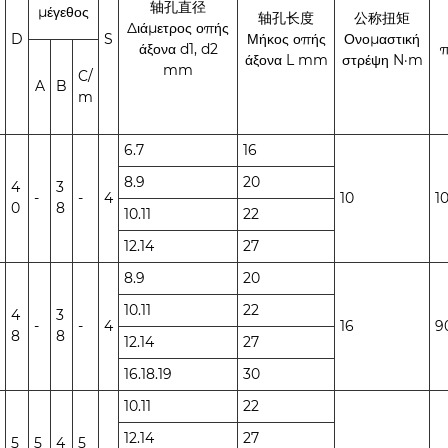
轴孔直径
μέγεθος
轴孔长度
公称扭矩
Διάμετρος οπής
D
S
Μήκος οπής
Ονομαστική
άξονα d1, d2
π
άξονα L mm
στρέψη N·m
mm
C/
A
B
m
6.7
16
8.9
20
4
3
-
-
4
10
1
0
8
10.11
22
12.14
27
8.9
20
10.11
22
4
3
-
-
4
16
9
8
8
12.14
27
16.18.19
30
10.11
22
12.14
27
5
5
4
5