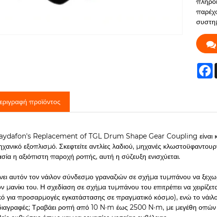
πληροί
παρέχο
συστη
F
εριγραφή προϊόντος
aydafon's Replacement of TGL Drum Shape Gear Coupling είναι κα
ηχανικό εξοπλισμό. Σκεφτείτε αντλίες λαδιού, μηχανές κλωστοϋφαντου
σία η αξιόπιστη παροχή ροπής, αυτή η σύζευξη ενισχύεται.
άνει αυτόν τον νάιλον σύνδεσμο γραναζιών σε σχήμα τυμπάνου να ξεχωρ
ον μανίκι του. Η σχεδίαση σε σχήμα τυμπάνου του επιτρέπει να χειρίζετ
κό για προσαρμογές εγκατάστασης σε πραγματικό κόσμο), ενώ το νάιλον 
ιαγραφές; Τραβάει ροπή από 10 N·m έως 2500 N·m, με μεγέθη οπών 