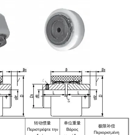
转动惯量
单位重量
极限补偿
Περιστρέψτε την
Βάρος
Περιορισμένη