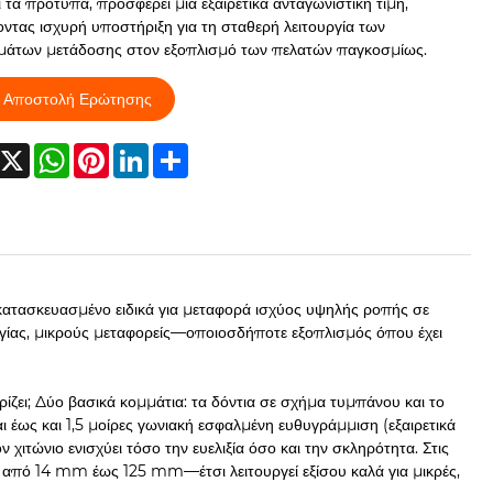
 τα πρότυπα, προσφέρει μια εξαιρετικά ανταγωνιστική τιμή,
ντας ισχυρή υποστήριξη για τη σταθερή λειτουργία των
μάτων μετάδοσης στον εξοπλισμό των πελατών παγκοσμίως.
Αποστολή Ερώτησης
acebook
X
WhatsApp
Pinterest
LinkedIn
Share
τασκευασμένο ειδικά για μεταφορά ισχύος υψηλής ροπής σε
ργίας, μικρούς μεταφορείς—οποιοσδήποτε εξοπλισμός όπου έχει
ίζει; Δύο βασικά κομμάτια: τα δόντια σε σχήμα τυμπάνου και το
αι έως και 1,5 μοίρες γωνιακή εσφαλμένη ευθυγράμμιση (εξαιρετικά
χιτώνιο ενισχύει τόσο την ευελιξία όσο και την σκληρότητα. Στις
από 14 mm έως 125 mm—έτσι λειτουργεί εξίσου καλά για μικρές,