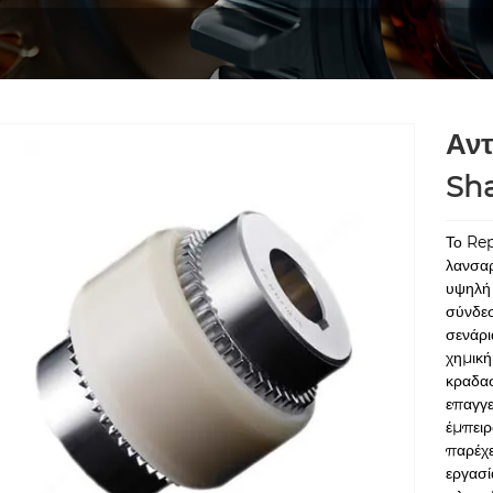
Αντ
Sh
Το Re
λανσαρ
υψηλή 
σύνδεσ
σενάρι
χημική
κραδασ
επαγγε
έμπειρ
παρέχε
εργασί