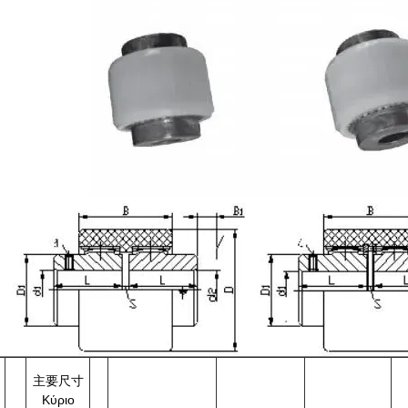
主要尺寸
Κύριο