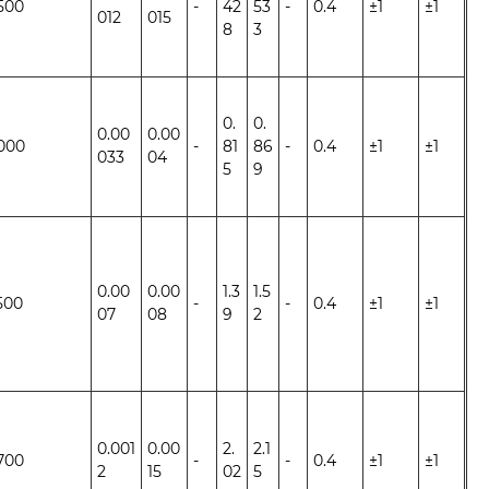
500
-
42
53
-
0.4
±1
±1
012
015
8
3
0.
0.
0.00
0.00
000
-
81
86
-
0.4
±1
±1
033
04
5
9
0.00
0.00
1.3
1.5
500
-
-
0.4
±1
±1
07
08
9
2
0.001
0.00
2.
2.1
700
-
-
0.4
±1
±1
2
15
02
5