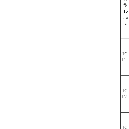
型
Τύ
πο
ς
TG
L1
TG
L2
TG