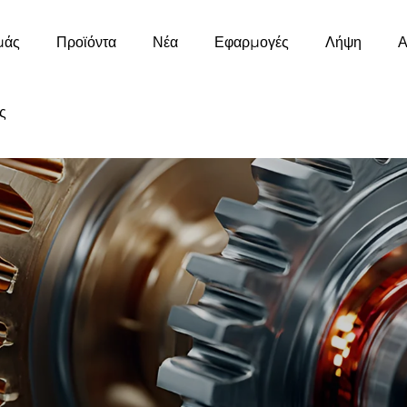
μάς
Προϊόντα
Νέα
Εφαρμογές
Λήψη
Α
ς