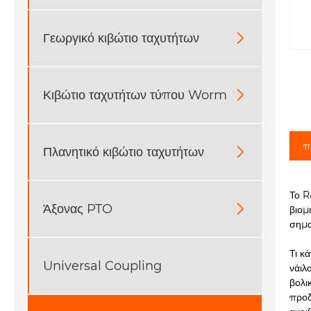
Γεωργικό κιβώτιο ταχυτήτων

Κιβώτιο ταχυτήτων τύπου Worm

π
Πλανητικό κιβώτιο ταχυτήτων

Το R
Άξονας PTO

βιομ
σημα
Τι κ
Universal Coupling
νάιλ
βολι
προδ