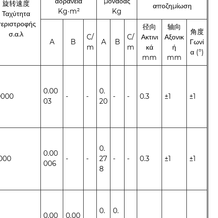
αδράνεια
μονάδας
旋转速度
αποζημίωση
Kg·m²
Kg
Ταχύτητα
εριστροφής
径向
轴向
角度
σ.α.λ
C/
C/
Ακτινι
Αξονικ
A
B
A
B
Γωνί
m
m
κά
ή
α (°)
mm
mm
0.00
0.
0000
-
-
-
-
0.3
±1
±1
03
20
0.
0.00
000
-
-
27
-
-
0.3
±1
±1
006
8
0.
0.
0.00
0.00